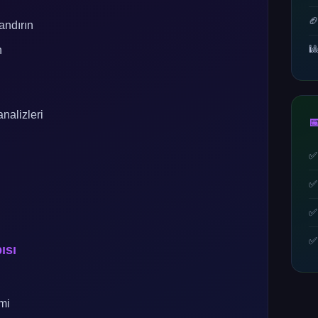

andırın

n
analizleri

✅ 
✅ 
✅ 
✅
ısı
mi