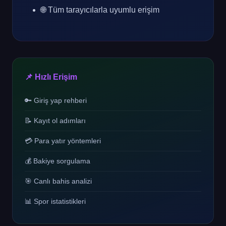
🌐 Tüm tarayıcılarla uyumlu erişim
📌 Hızlı Erişim
🔑 Giriş yap rehberi
📝 Kayıt ol adımları
💳 Para yatır yöntemleri
💰 Bakiye sorgulama
🎯 Canlı bahis analizi
📊 Spor istatistikleri