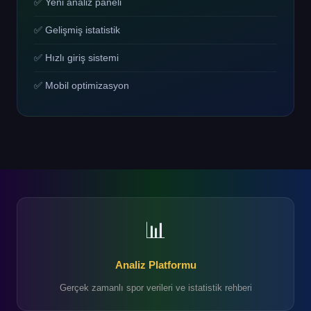
✅ Yeni analiz paneli
✅ Gelişmiş istatistik
✅ Hızlı giriş sistemi
✅ Mobil optimizasyon
📊
Analiz Platformu
Gerçek zamanlı spor verileri ve istatistik rehberi