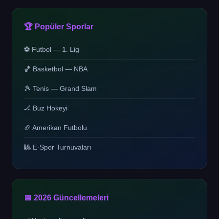
🏆 Popüler Sporlar
⚽ Futbol — 1. Lig
🏀 Basketbol — NBA
🎾 Tenis — Grand Slam
🏒 Buz Hokeyi
🏈 Amerikan Futbolu
🎱 E-Spor Turnuvaları
📅 2026 Güncellemeleri