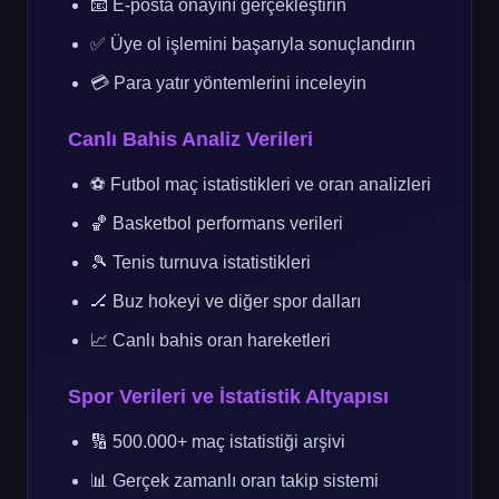
📧 E-posta onayını gerçekleştirin
✅ Üye ol işlemini başarıyla sonuçlandırın
💳 Para yatır yöntemlerini inceleyin
Canlı Bahis Analiz Verileri
⚽ Futbol maç istatistikleri ve oran analizleri
🏀 Basketbol performans verileri
🎾 Tenis turnuva istatistikleri
🏒 Buz hokeyi ve diğer spor dalları
📈 Canlı bahis oran hareketleri
Spor Verileri ve İstatistik Altyapısı
🔢 500.000+ maç istatistiği arşivi
📊 Gerçek zamanlı oran takip sistemi