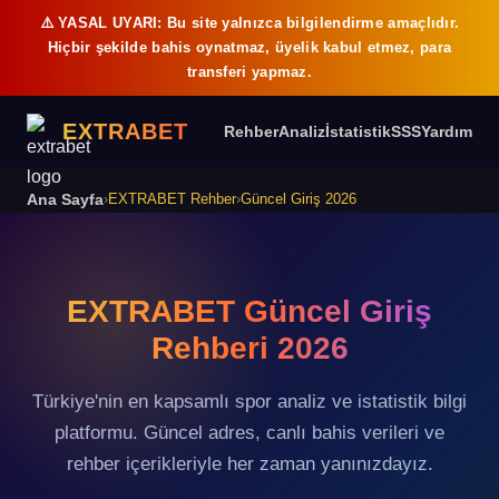
⚠️ YASAL UYARI: Bu site yalnızca bilgilendirme amaçlıdır.
Hiçbir şekilde bahis oynatmaz, üyelik kabul etmez, para
transferi yapmaz.
EXTRABET
Rehber
Analiz
İstatistik
SSS
Yardım
Ana Sayfa
›
EXTRABET Rehber
›
Güncel Giriş 2026
EXTRABET Güncel Giriş
Rehberi 2026
Türkiye'nin en kapsamlı spor analiz ve istatistik bilgi
platformu. Güncel adres, canlı bahis verileri ve
rehber içerikleriyle her zaman yanınızdayız.