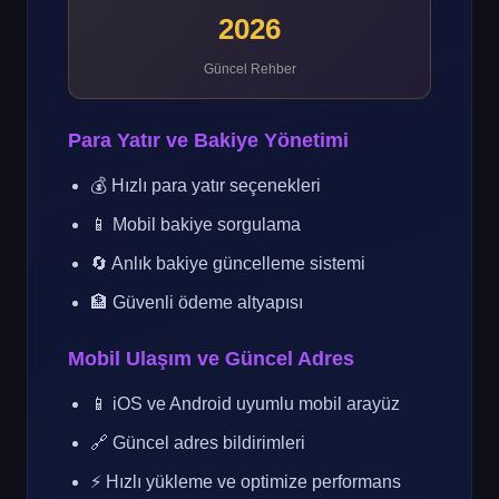
2026
Güncel Rehber
Para Yatır ve Bakiye Yönetimi
💰 Hızlı para yatır seçenekleri
📱 Mobil bakiye sorgulama
🔄 Anlık bakiye güncelleme sistemi
🏦 Güvenli ödeme altyapısı
Mobil Ulaşım ve Güncel Adres
📱 iOS ve Android uyumlu mobil arayüz
🔗 Güncel adres bildirimleri
⚡ Hızlı yükleme ve optimize performans