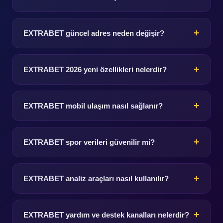
Canlı bahis bölümünde futbol, basketbol, tenis ve daha fazla
spor dalında anlık oran takibi yapılabilir.
+
EXTRABET güncel adres neden değişir?
Teknik altyapı güncellemeleri ve yasal düzenlemeler nedeniyle
güncel adres zaman zaman değişebilir.
+
EXTRABET 2026 yeni özellikleri nelerdir?
2026 itibarıyla gelişmiş analiz araçları, yapay zeka destekli
istatistik modülleri ve yenilenmiş arayüz sunulmaktadır.
+
EXTRABET mobil ulaşım nasıl sağlanır?
Mobil tarayıcı üzerinden güncel adrese girerek veya mobil
uygulama aracılığıyla kolayca ulaşım sağlanır.
+
EXTRABET spor verileri güvenilir mi?
Doğrulanmış resmi kaynaklardan derlenen spor verileri gerçek
zamanlı olarak güncellenmektedir.
+
EXTRABET analiz araçları nasıl kullanılır?
Analiz panelinden ilgilendiğiniz spor dalını seçerek maç
istatistiklerine ve oran karşılaştırmalarına erişebilirsiniz.
+
EXTRABET yardım ve destek kanalları nelerdir?