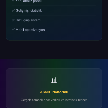
✅ Yeni analiz paneli
✅ Gelişmiş istatistik
✅ Hızlı giriş sistemi
✅ Mobil optimizasyon
📊
Analiz Platformu
Gerçek zamanlı spor verileri ve istatistik rehberi