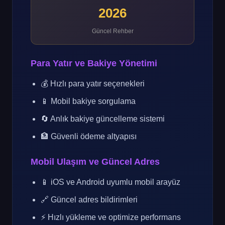
2026
Güncel Rehber
Para Yatır ve Bakiye Yönetimi
💰 Hızlı para yatır seçenekleri
📱 Mobil bakiye sorgulama
🔄 Anlık bakiye güncelleme sistemi
🏦 Güvenli ödeme altyapısı
Mobil Ulaşım ve Güncel Adres
📱 iOS ve Android uyumlu mobil arayüz
🔗 Güncel adres bildirimleri
⚡ Hızlı yükleme ve optimize performans