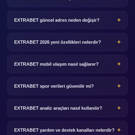
Canlı bahis bölümünde futbol, basketbol, tenis ve daha fazla
spor dalında anlık oran takibi yapılabilir.
+
EXTRABET güncel adres neden değişir?
Teknik altyapı güncellemeleri ve yasal düzenlemeler nedeniyle
güncel adres zaman zaman değişebilir.
+
EXTRABET 2026 yeni özellikleri nelerdir?
2026 itibarıyla gelişmiş analiz araçları, yapay zeka destekli
istatistik modülleri ve yenilenmiş arayüz sunulmaktadır.
+
EXTRABET mobil ulaşım nasıl sağlanır?
Mobil tarayıcı üzerinden güncel adrese girerek veya mobil
uygulama aracılığıyla kolayca ulaşım sağlanır.
+
EXTRABET spor verileri güvenilir mi?
Doğrulanmış resmi kaynaklardan derlenen spor verileri gerçek
zamanlı olarak güncellenmektedir.
+
EXTRABET analiz araçları nasıl kullanılır?
Analiz panelinden ilgilendiğiniz spor dalını seçerek maç
istatistiklerine ve oran karşılaştırmalarına erişebilirsiniz.
+
EXTRABET yardım ve destek kanalları nelerdir?