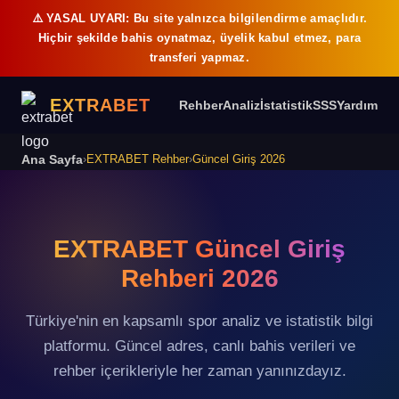
⚠️ YASAL UYARI: Bu site yalnızca bilgilendirme amaçlıdır.
Hiçbir şekilde bahis oynatmaz, üyelik kabul etmez, para
transferi yapmaz.
EXTRABET
Rehber
Analiz
İstatistik
SSS
Yardım
Ana Sayfa
›
EXTRABET Rehber
›
Güncel Giriş 2026
EXTRABET Güncel Giriş
Rehberi 2026
Türkiye'nin en kapsamlı spor analiz ve istatistik bilgi
platformu. Güncel adres, canlı bahis verileri ve
rehber içerikleriyle her zaman yanınızdayız.