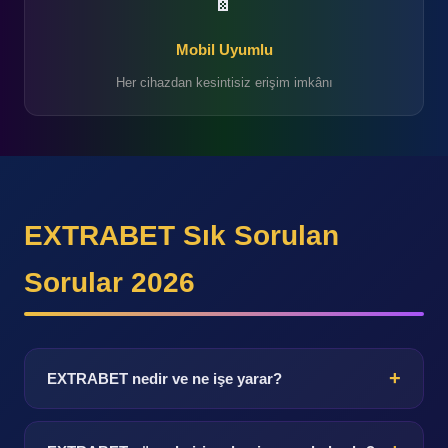
📱
Mobil Uyumlu
Her cihazdan kesintisiz erişim imkânı
EXTRABET Sık Sorulan
Sorular 2026
+
EXTRABET nedir ve ne işe yarar?
Kapsamlı bir spor analiz ve istatistik bilgi platformudur.
Kullanıcılara güncel rehber, spor verileri ve analiz araçları