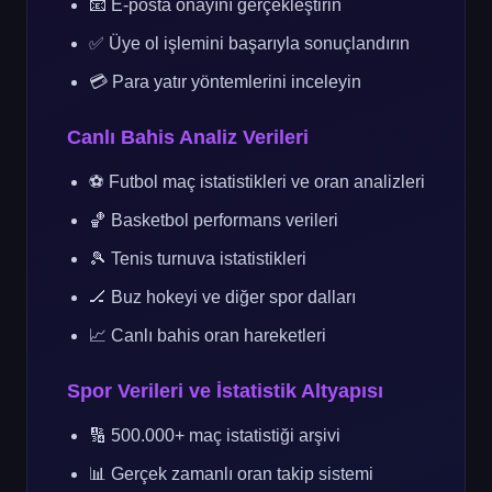
📧 E-posta onayını gerçekleştirin
✅ Üye ol işlemini başarıyla sonuçlandırın
💳 Para yatır yöntemlerini inceleyin
Canlı Bahis Analiz Verileri
⚽ Futbol maç istatistikleri ve oran analizleri
🏀 Basketbol performans verileri
🎾 Tenis turnuva istatistikleri
🏒 Buz hokeyi ve diğer spor dalları
📈 Canlı bahis oran hareketleri
Spor Verileri ve İstatistik Altyapısı
🔢 500.000+ maç istatistiği arşivi
📊 Gerçek zamanlı oran takip sistemi