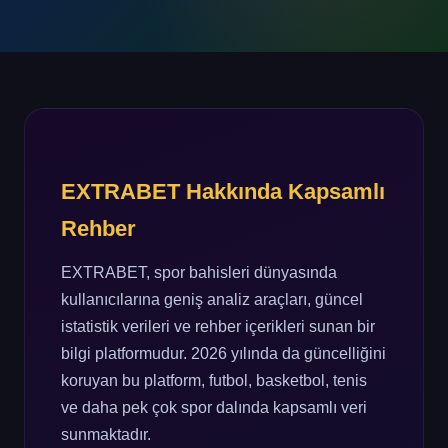
EXTRABET Hakkında Kapsamlı
Rehber
EXTRABET, spor bahisleri dünyasında
kullanıcılarına geniş analiz araçları, güncel
istatistik verileri ve rehber içerikleri sunan bir
bilgi platformudur. 2026 yılında da güncelliğini
koruyan bu platform, futbol, basketbol, tenis
ve daha pek çok spor dalında kapsamlı veri
sunmaktadır.