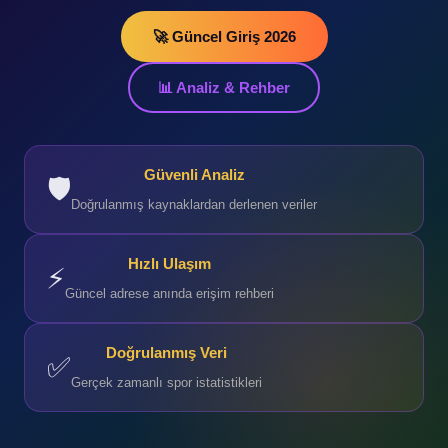
🚀 Güncel Giriş 2026
📊 Analiz & Rehber
Güvenli Analiz
🛡️
Doğrulanmış kaynaklardan derlenen veriler
Hızlı Ulaşım
⚡
Güncel adrese anında erişim rehberi
Doğrulanmış Veri
✅
Gerçek zamanlı spor istatistikleri