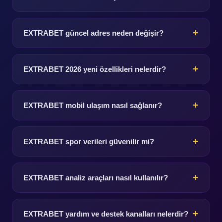
Canlı bahis bölümünde futbol, basketbol, tenis ve daha fazla
spor dalında anlık oran takibi yapılabilir.
+
EXTRABET güncel adres neden değişir?
Teknik altyapı güncellemeleri ve yasal düzenlemeler nedeniyle
güncel adres zaman zaman değişebilir.
+
EXTRABET 2026 yeni özellikleri nelerdir?
2026 itibarıyla gelişmiş analiz araçları, yapay zeka destekli
istatistik modülleri ve yenilenmiş arayüz sunulmaktadır.
+
EXTRABET mobil ulaşım nasıl sağlanır?
Mobil tarayıcı üzerinden güncel adrese girerek veya mobil
uygulama aracılığıyla kolayca ulaşım sağlanır.
+
EXTRABET spor verileri güvenilir mi?
Doğrulanmış resmi kaynaklardan derlenen spor verileri gerçek
zamanlı olarak güncellenmektedir.
+
EXTRABET analiz araçları nasıl kullanılır?
Analiz panelinden ilgilendiğiniz spor dalını seçerek maç
istatistiklerine ve oran karşılaştırmalarına erişebilirsiniz.
+
EXTRABET yardım ve destek kanalları nelerdir?