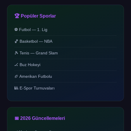
🏆 Popüler Sporlar
⚽ Futbol — 1. Lig
🏀 Basketbol — NBA
🎾 Tenis — Grand Slam
🏒 Buz Hokeyi
🏈 Amerikan Futbolu
🎱 E-Spor Turnuvaları
📅 2026 Güncellemeleri