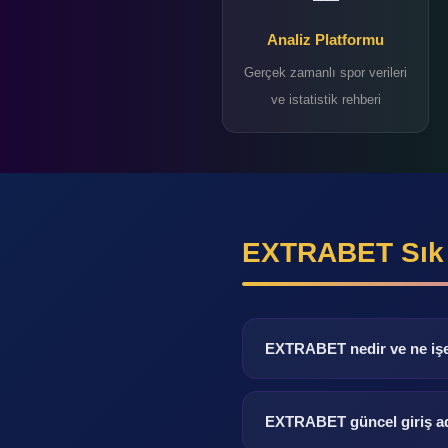
Analiz Platformu
Gerçek zamanlı spor verileri
ve istatistik rehberi
EXTRABET Sık 
EXTRABET nedir ve ne işe
Kapsamlı bir spor analiz ve istati
EXTRABET güncel giriş adr