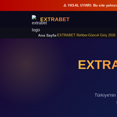
⚠️ YASAL UYARI: Bu site yalnızc
EXTRABET
Ana Sayfa
›
EXTRABET Rehber
›
Güncel Giriş 2026
EXTRA
Türkiye'nin