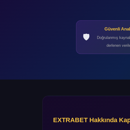
Güvenli Anal
🛡️
Doğrulanmış kayna
derlenen veril
EXTRABET Hakkında Kap