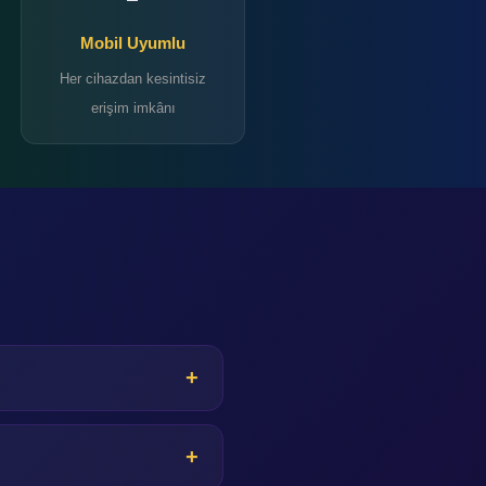
Mobil Uyumlu
Her cihazdan kesintisiz
erişim imkânı
+
z araçları sunar.
+