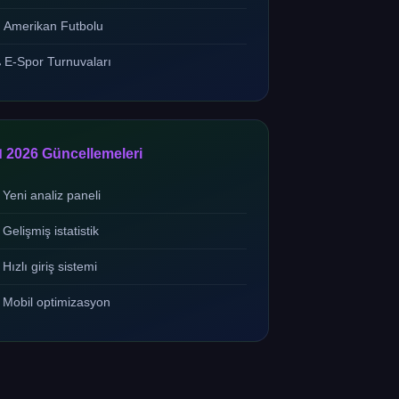
 Amerikan Futbolu
 E-Spor Turnuvaları
 2026 Güncellemeleri
Yeni analiz paneli
Gelişmiş istatistik
Hızlı giriş sistemi
 Mobil optimizasyon