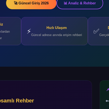
🚀 Güncel Giriş 2026
📊 Analiz & Rehber
iz
Hızlı Ulaşım
⚡
✅
klardan
Güncel adrese anında erişim rehberi
Gerçek 
er

samlı Rehber
🔑