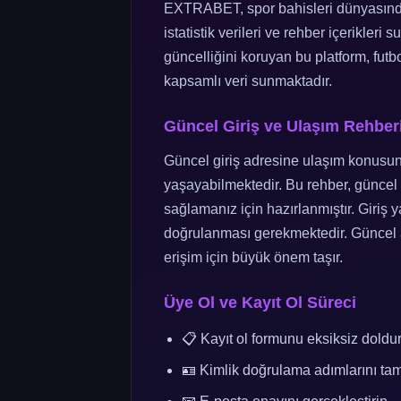
EXTRABET, spor bahisleri dünyasında 
istatistik verileri ve rehber içerikleri
güncelliğini koruyan bu platform, futb
kapsamlı veri sunmaktadır.
Güncel Giriş ve Ulaşım Rehber
Güncel giriş adresine ulaşım konusu
yaşayabilmektedir. Bu rehber, güncel a
sağlamanız için hazırlanmıştır. Giriş 
doğrulanması gerekmektedir. Güncel ad
erişim için büyük önem taşır.
Üye Ol ve Kayıt Ol Süreci
📋 Kayıt ol formunu eksiksiz doldu
🪪 Kimlik doğrulama adımlarını ta