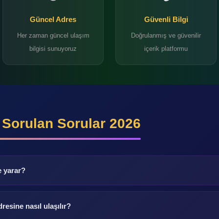
Güncel Adres
Güvenli Bilgi
Her zaman güncel ulaşım
Doğrulanmış ve güvenilir
bilgisi sunuyoruz
içerik platformu
Sorulan Sorular 2026
 yarar?
stik bilgi platformudur. Kullanıcılara güncel rehber, spor verileri ve anali
esine nasıl ulaşılır?