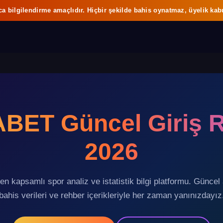
a bilgilendirme amaçlıdır. Hiçbir şekilde bahis oynatmaz, üyelik kab
BET Güncel Giriş R
2026
 en kapsamlı spor analiz ve istatistik bilgi platformu. Güncel 
bahis verileri ve rehber içerikleriyle her zaman yanınızdayız