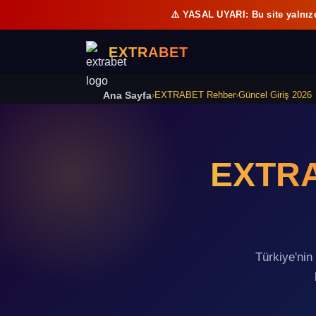
⚠️ YASAL UYARI: Bu site yalnızc
EXTRABET
Ana Sayfa
›
EXTRABET Rehber
›
Güncel Giriş 2026
EXTRA
Türkiye'nin