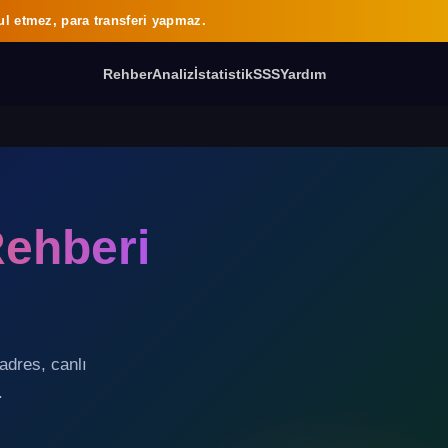
ul etmez, para transferi yapmaz.
Rehber
Analiz
İstatistik
SSS
Yardım
ehberi
adres, canlı
.