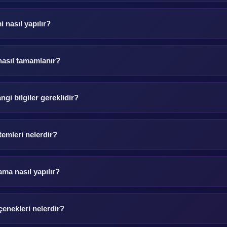
üzerinden hızlı ulaşım sağlayabilirsiniz. Güncel adres değişikliklerini 
 nasıl yapılır?
utonuna tıklayarak kullanıcı bilgilerinizle erişim sağlayabilirsiniz.
asıl tamamlanır?
rak kimlik doğrulama adımlarını tamamlamanız yeterlidir.
gi bilgiler gereklidir?
dresi ve iletişim bilgileriyle kayıt ol işlemi tamamlanır.
emleri nelerdir?
jital cüzdanlar dahil çeşitli para yatır seçenekleri mevcuttur.
a nasıl yapılır?
ize anlık olarak ulaşabilir, işlem geçmişinizi görüntüleyebilirsiniz.
enekleri nelerdir?