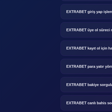
Güncel adrese bilgi platformumuz 
düzenli ziyaret edin.
EXTRABET giriş yap işlemi
Güncel adres üzerinden giriş yap b
EXTRABET üye ol süreci n
Üye ol formunu eksiksiz doldura
EXTRABET kayıt ol için han
Geçerli kimlik bilgileri, e-posta a
EXTRABET para yatır yönt
Banka transferi, kredi kartı ve di
EXTRABET bakiye sorgulam
Hesap panelinden bakiye bilgilerin
EXTRABET canlı bahis seç