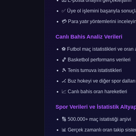
📧 E-posta onayını gerçekleştirin
✅ Üye ol işlemini başarıyla sonuçl
💳 Para yatır yöntemlerini inceleyi
Canlı Bahis Analiz Verileri
⚽ Futbol maç istatistikleri ve oran 
🏀 Basketbol performans verileri
🎾 Tenis turnuva istatistikleri
🏒 Buz hokeyi ve diğer spor dalları
📈 Canlı bahis oran hareketleri
Spor Verileri ve İstatistik Altyap
🔢 500.000+ maç istatistiği arşivi
📊 Gerçek zamanlı oran takip siste