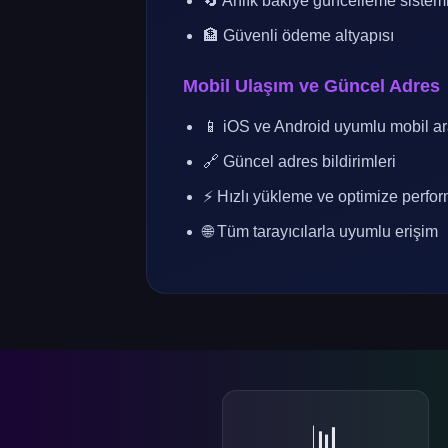
🔄 Anlık bakiye güncelleme sistem
🏦 Güvenli ödeme altyapısı
Mobil Ulaşım ve Güncel Adres
📱 iOS ve Android uyumlu mobil a
🔗 Güncel adres bildirimleri
⚡ Hızlı yükleme ve optimize perfo
🌐 Tüm tarayıcılarla uyumlu erişim
📊