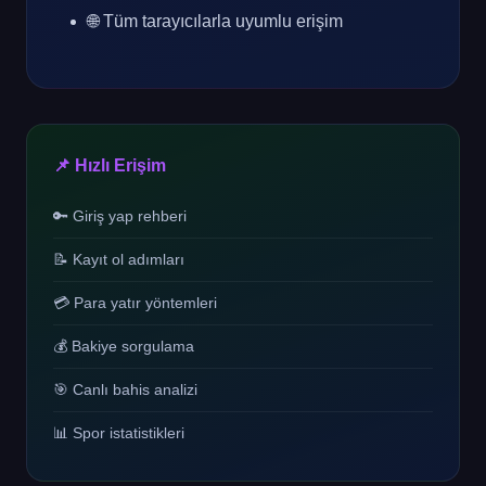
🌐 Tüm tarayıcılarla uyumlu erişim
📌 Hızlı Erişim
🔑 Giriş yap rehberi
📝 Kayıt ol adımları
💳 Para yatır yöntemleri
💰 Bakiye sorgulama
🎯 Canlı bahis analizi
📊 Spor istatistikleri