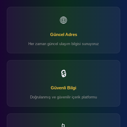
🌐
Güncel Adres
Her zaman güncel ulaşım bilgisi sunuyoruz
🔒
Güvenli Bilgi
Doğrulanmış ve güvenilir içerik platformu