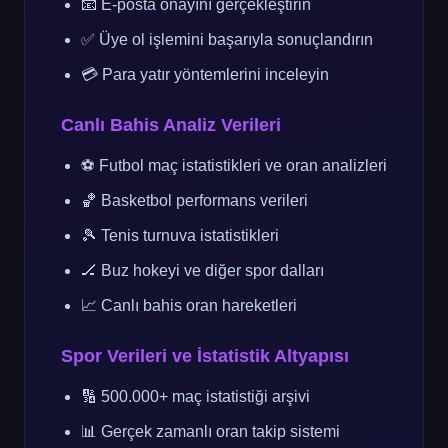
📧 E-posta onayını gerçekleştirin
✅ Üye ol işlemini başarıyla sonuçlandırın
💳 Para yatır yöntemlerini inceleyin
Canlı Bahis Analiz Verileri
⚽ Futbol maç istatistikleri ve oran analizleri
🏀 Basketbol performans verileri
🎾 Tenis turnuva istatistikleri
🏒 Buz hokeyi ve diğer spor dalları
📈 Canlı bahis oran hareketleri
Spor Verileri ve İstatistik Altyapısı
🔢 500.000+ maç istatistiği arşivi
📊 Gerçek zamanlı oran takip sistemi