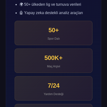
🌍 50+ ülkeden lig ve turnuva verileri
🤖 Yapay zeka destekli analiz araçları
50+
Spor Dalı
500K+
Maç Arşivi
7/24
Yardım Desteği