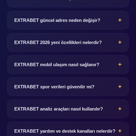
Canlı bahis bölümünde futbol, basketbol, tenis ve daha fazla
spor dalında anlık oran takibi yapılabilir.
+
EXTRABET güncel adres neden değişir?
Teknik altyapı güncellemeleri ve yasal düzenlemeler nedeniyle
güncel adres zaman zaman değişebilir.
+
EXTRABET 2026 yeni özellikleri nelerdir?
2026 itibarıyla gelişmiş analiz araçları, yapay zeka destekli
istatistik modülleri ve yenilenmiş arayüz sunulmaktadır.
+
EXTRABET mobil ulaşım nasıl sağlanır?
Mobil tarayıcı üzerinden güncel adrese girerek veya mobil
uygulama aracılığıyla kolayca ulaşım sağlanır.
+
EXTRABET spor verileri güvenilir mi?
Doğrulanmış resmi kaynaklardan derlenen spor verileri gerçek
zamanlı olarak güncellenmektedir.
+
EXTRABET analiz araçları nasıl kullanılır?
Analiz panelinden ilgilendiğiniz spor dalını seçerek maç
istatistiklerine ve oran karşılaştırmalarına erişebilirsiniz.
+
EXTRABET yardım ve destek kanalları nelerdir?