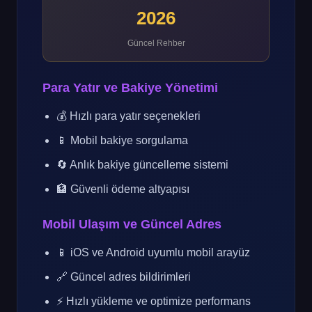
2026
Güncel Rehber
Para Yatır ve Bakiye Yönetimi
💰 Hızlı para yatır seçenekleri
📱 Mobil bakiye sorgulama
🔄 Anlık bakiye güncelleme sistemi
🏦 Güvenli ödeme altyapısı
Mobil Ulaşım ve Güncel Adres
📱 iOS ve Android uyumlu mobil arayüz
🔗 Güncel adres bildirimleri
⚡ Hızlı yükleme ve optimize performans