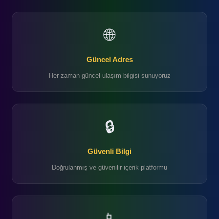
🌐
Güncel Adres
Her zaman güncel ulaşım bilgisi sunuyoruz
🔒
Güvenli Bilgi
Doğrulanmış ve güvenilir içerik platformu