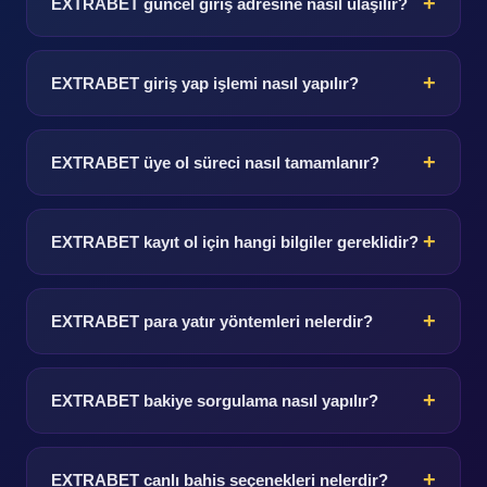
+
EXTRABET güncel giriş adresine nasıl ulaşılır?
sunar.
Güncel adrese bilgi platformumuz üzerinden hızlı ulaşım
sağlayabilirsiniz. Güncel adres değişikliklerini takip etmek için
+
EXTRABET giriş yap işlemi nasıl yapılır?
sayfamızı düzenli ziyaret edin.
Güncel adres üzerinden giriş yap butonuna tıklayarak kullanıcı
bilgilerinizle erişim sağlayabilirsiniz.
+
EXTRABET üye ol süreci nasıl tamamlanır?
Üye ol formunu eksiksiz doldurarak kimlik doğrulama
adımlarını tamamlamanız yeterlidir.
+
EXTRABET kayıt ol için hangi bilgiler gereklidir?
Geçerli kimlik bilgileri, e-posta adresi ve iletişim bilgileriyle kayıt
ol işlemi tamamlanır.
+
EXTRABET para yatır yöntemleri nelerdir?
Banka transferi, kredi kartı ve dijital cüzdanlar dahil çeşitli para
yatır seçenekleri mevcuttur.
+
EXTRABET bakiye sorgulama nasıl yapılır?
Hesap panelinden bakiye bilgilerinize anlık olarak ulaşabilir,
işlem geçmişinizi görüntüleyebilirsiniz.
+
EXTRABET canlı bahis seçenekleri nelerdir?