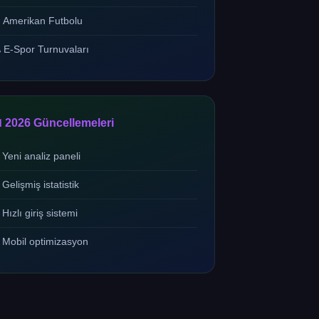
 Amerikan Futbolu
 E-Spor Turnuvaları
 2026 Güncellemeleri
Yeni analiz paneli
Gelişmiş istatistik
Hızlı giriş sistemi
 Mobil optimizasyon