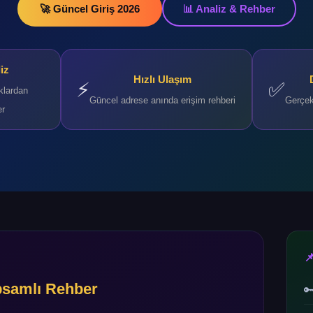
🚀 Güncel Giriş 2026
📊 Analiz & Rehber
iz
Hızlı Ulaşım
⚡
✅
klardan
Güncel adrese anında erişim rehberi
Gerçek 
er

samlı Rehber
🔑