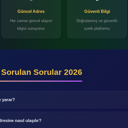
Güncel Adres
Güvenli Bilgi
Her zaman güncel ulaşım
Doğrulanmış ve güvenilir
bilgisi sunuyoruz
içerik platformu
Sorulan Sorular 2026
 yarar?
stik bilgi platformudur. Kullanıcılara güncel rehber, spor verileri ve anali
esine nasıl ulaşılır?