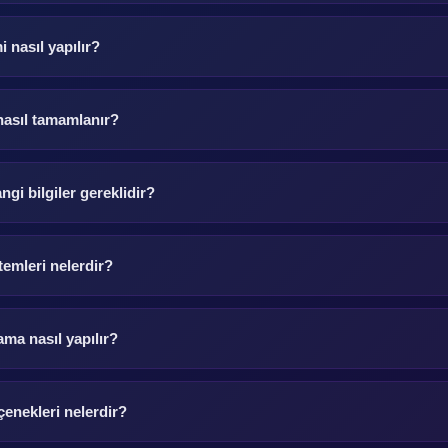
üzerinden hızlı ulaşım sağlayabilirsiniz. Güncel adres değişikliklerini 
 nasıl yapılır?
utonuna tıklayarak kullanıcı bilgilerinizle erişim sağlayabilirsiniz.
asıl tamamlanır?
rak kimlik doğrulama adımlarını tamamlamanız yeterlidir.
gi bilgiler gereklidir?
dresi ve iletişim bilgileriyle kayıt ol işlemi tamamlanır.
emleri nelerdir?
jital cüzdanlar dahil çeşitli para yatır seçenekleri mevcuttur.
a nasıl yapılır?
ize anlık olarak ulaşabilir, işlem geçmişinizi görüntüleyebilirsiniz.
enekleri nelerdir?