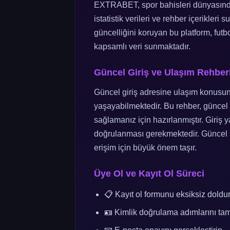
EXTRABET, spor bahisleri dünyasında 
istatistik verileri ve rehber içerikleri
güncelliğini koruyan bu platform, futb
kapsamlı veri sunmaktadır.
Güncel Giriş ve Ulaşım Rehber
Güncel giriş adresine ulaşım konusu
yaşayabilmektedir. Bu rehber, güncel a
sağlamanız için hazırlanmıştır. Giriş 
doğrulanması gerekmektedir. Güncel ad
erişim için büyük önem taşır.
Üye Ol ve Kayıt Ol Süreci
📋 Kayıt ol formunu eksiksiz doldu
🪪 Kimlik doğrulama adımlarını ta