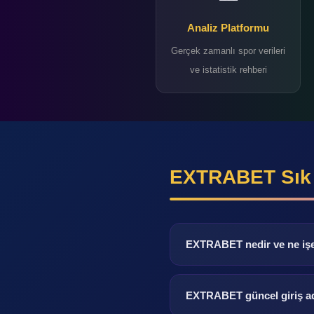
Analiz Platformu
Gerçek zamanlı spor verileri
ve istatistik rehberi
EXTRABET Sık 
EXTRABET nedir ve ne işe
Kapsamlı bir spor analiz ve istati
EXTRABET güncel giriş adr