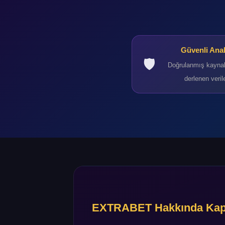
Güvenli Anal
🛡️
Doğrulanmış kayna
derlenen veril
EXTRABET Hakkında Kap