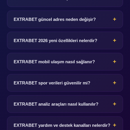
Canlı bahis bölümünde futbol, basketbol, tenis ve daha fazla
spor dalında anlık oran takibi yapılabilir.
+
EXTRABET güncel adres neden değişir?
Teknik altyapı güncellemeleri ve yasal düzenlemeler nedeniyle
güncel adres zaman zaman değişebilir.
+
EXTRABET 2026 yeni özellikleri nelerdir?
2026 itibarıyla gelişmiş analiz araçları, yapay zeka destekli
istatistik modülleri ve yenilenmiş arayüz sunulmaktadır.
+
EXTRABET mobil ulaşım nasıl sağlanır?
Mobil tarayıcı üzerinden güncel adrese girerek veya mobil
uygulama aracılığıyla kolayca ulaşım sağlanır.
+
EXTRABET spor verileri güvenilir mi?
Doğrulanmış resmi kaynaklardan derlenen spor verileri gerçek
zamanlı olarak güncellenmektedir.
+
EXTRABET analiz araçları nasıl kullanılır?
Analiz panelinden ilgilendiğiniz spor dalını seçerek maç
istatistiklerine ve oran karşılaştırmalarına erişebilirsiniz.
+
EXTRABET yardım ve destek kanalları nelerdir?