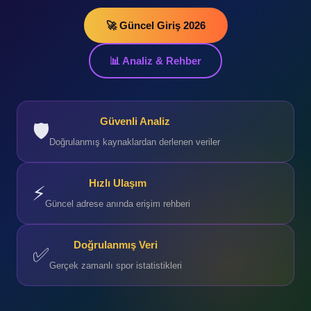
🚀 Güncel Giriş 2026
📊 Analiz & Rehber
Güvenli Analiz
🛡️
Doğrulanmış kaynaklardan derlenen veriler
Hızlı Ulaşım
⚡
Güncel adrese anında erişim rehberi
Doğrulanmış Veri
✅
Gerçek zamanlı spor istatistikleri