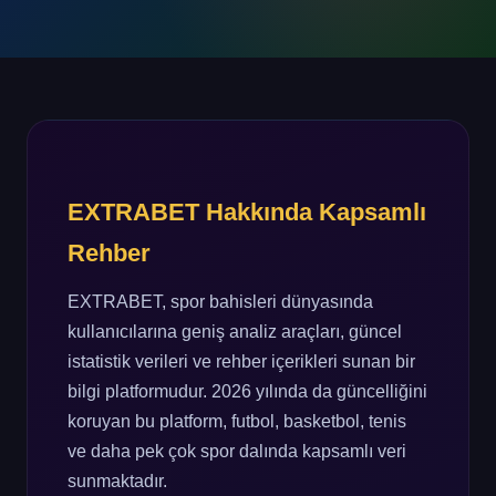
EXTRABET Hakkında Kapsamlı
Rehber
EXTRABET, spor bahisleri dünyasında
kullanıcılarına geniş analiz araçları, güncel
istatistik verileri ve rehber içerikleri sunan bir
bilgi platformudur. 2026 yılında da güncelliğini
koruyan bu platform, futbol, basketbol, tenis
ve daha pek çok spor dalında kapsamlı veri
sunmaktadır.