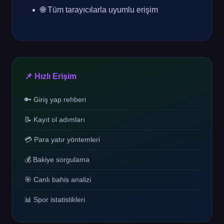
🌐 Tüm tarayıcılarla uyumlu erişim
📌 Hızlı Erişim
🔑 Giriş yap rehberi
📝 Kayıt ol adımları
💳 Para yatır yöntemleri
💰 Bakiye sorgulama
🎯 Canlı bahis analizi
📊 Spor istatistikleri