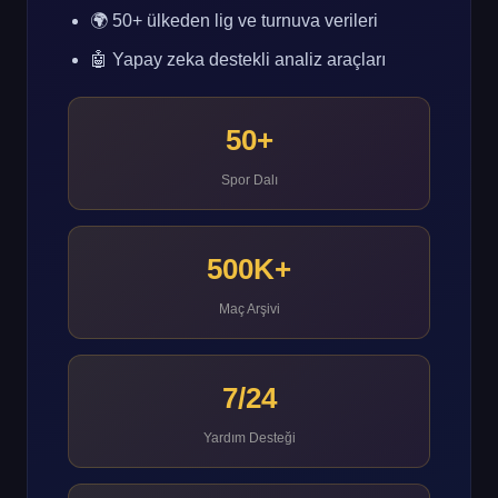
🌍 50+ ülkeden lig ve turnuva verileri
🤖 Yapay zeka destekli analiz araçları
50+
Spor Dalı
500K+
Maç Arşivi
7/24
Yardım Desteği