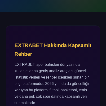
EXTRABET Hakkında Kapsamlı
Rehber
EXTRABET, spor bahisleri dünyasında
kullanıcılarına geniş analiz araçları, güncel
istatistik verileri ve rehber içerikleri sunan bir
bilgi platformudur. 2026 yılında da güncelliğini
koruyan bu platform, futbol, basketbol, tenis
ve daha pek çok spor dalında kapsamlı veri
sunmaktadır.