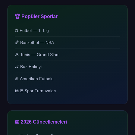
🏆 Popüler Sporlar
⚽ Futbol — 1. Lig
🏀 Basketbol — NBA
🎾 Tenis — Grand Slam
🏒 Buz Hokeyi
🏈 Amerikan Futbolu
🎱 E-Spor Turnuvaları
📅 2026 Güncellemeleri