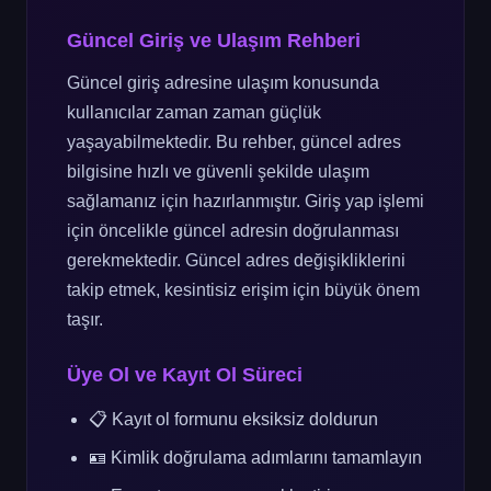
Güncel Giriş ve Ulaşım Rehberi
Güncel giriş adresine ulaşım konusunda
kullanıcılar zaman zaman güçlük
yaşayabilmektedir. Bu rehber, güncel adres
bilgisine hızlı ve güvenli şekilde ulaşım
sağlamanız için hazırlanmıştır. Giriş yap işlemi
için öncelikle güncel adresin doğrulanması
gerekmektedir. Güncel adres değişikliklerini
takip etmek, kesintisiz erişim için büyük önem
taşır.
Üye Ol ve Kayıt Ol Süreci
📋 Kayıt ol formunu eksiksiz doldurun
🪪 Kimlik doğrulama adımlarını tamamlayın