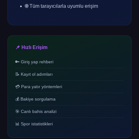
🌐 Tüm tarayıcılarla uyumlu erişim
📌 Hızlı Erişim
🔑 Giriş yap rehberi
📝 Kayıt ol adımları
💳 Para yatır yöntemleri
💰 Bakiye sorgulama
🎯 Canlı bahis analizi
📊 Spor istatistikleri