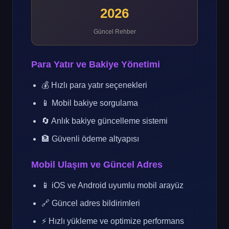
2026
Güncel Rehber
Para Yatır ve Bakiye Yönetimi
💰 Hızlı para yatır seçenekleri
📱 Mobil bakiye sorgulama
🔄 Anlık bakiye güncelleme sistemi
🏦 Güvenli ödeme altyapısı
Mobil Ulaşım ve Güncel Adres
📱 iOS ve Android uyumlu mobil arayüz
🔗 Güncel adres bildirimleri
⚡ Hızlı yükleme ve optimize performans