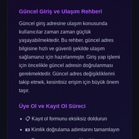
Güncel Giriş ve Ulaşım Rehberi
Güncel giriş adresine ulaşım konusunda
kullanıcılar zaman zaman güçlük
yaşayabilmektedir. Bu rehber, güncel adres
bilgisine hızlı ve güvenli şekilde ulaşım
sağlamanız için hazırlanmıştır. Giriş yap işlemi
için öncelikle güncel adresin doğrulanması
gerekmektedir. Güncel adres değişikliklerini
takip etmek, kesintisiz erişim için büyük önem
taşır.
Üye Ol ve Kayıt Ol Süreci
📋 Kayıt ol formunu eksiksiz doldurun
🪪 Kimlik doğrulama adımlarını tamamlayın