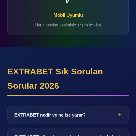
📱
Mobil Uyumlu
Her cihazdan kesintisiz erişim imkânı
EXTRABET Sık Sorulan
Sorular 2026
+
EXTRABET nedir ve ne işe yarar?
Kapsamlı bir spor analiz ve istatistik bilgi platformudur.
Kullanıcılara güncel rehber, spor verileri ve analiz araçları