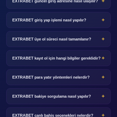
+
EXTRABET güncel giriş adresine nasıl ulaşılır?
sunar.
Güncel adrese bilgi platformumuz üzerinden hızlı ulaşım
sağlayabilirsiniz. Güncel adres değişikliklerini takip etmek için
+
EXTRABET giriş yap işlemi nasıl yapılır?
sayfamızı düzenli ziyaret edin.
Güncel adres üzerinden giriş yap butonuna tıklayarak kullanıcı
bilgilerinizle erişim sağlayabilirsiniz.
+
EXTRABET üye ol süreci nasıl tamamlanır?
Üye ol formunu eksiksiz doldurarak kimlik doğrulama
adımlarını tamamlamanız yeterlidir.
+
EXTRABET kayıt ol için hangi bilgiler gereklidir?
Geçerli kimlik bilgileri, e-posta adresi ve iletişim bilgileriyle kayıt
ol işlemi tamamlanır.
+
EXTRABET para yatır yöntemleri nelerdir?
Banka transferi, kredi kartı ve dijital cüzdanlar dahil çeşitli para
yatır seçenekleri mevcuttur.
+
EXTRABET bakiye sorgulama nasıl yapılır?
Hesap panelinden bakiye bilgilerinize anlık olarak ulaşabilir,
işlem geçmişinizi görüntüleyebilirsiniz.
+
EXTRABET canlı bahis seçenekleri nelerdir?