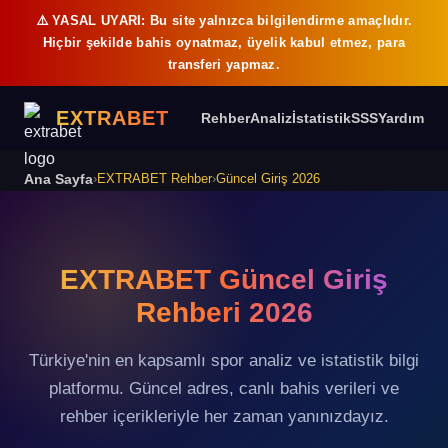
⚠️ YASAL UYARI: Bu site yalnızca bilgilendirme amaçlıdır.
Hiçbir şekilde bahis oynatmaz, üyelik kabul etmez, para
transferi yapmaz.
EXTRABET
Rehber
Analiz
İstatistik
SSS
Yardım
Ana Sayfa
›
EXTRABET Rehber
›
Güncel Giriş 2026
EXTRABET Güncel Giriş
Rehberi 2026
Türkiye'nin en kapsamlı spor analiz ve istatistik bilgi
platformu. Güncel adres, canlı bahis verileri ve
rehber içerikleriyle her zaman yanınızdayız.