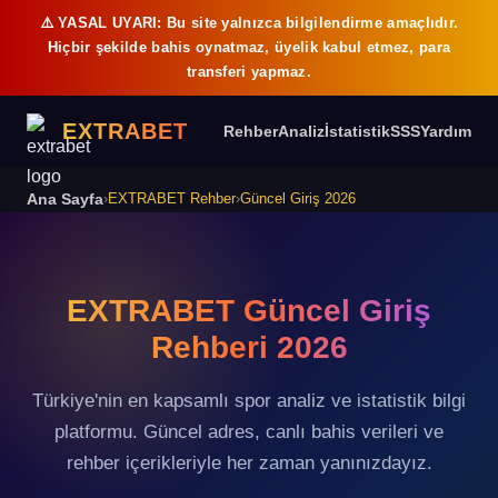
⚠️ YASAL UYARI: Bu site yalnızca bilgilendirme amaçlıdır.
Hiçbir şekilde bahis oynatmaz, üyelik kabul etmez, para
transferi yapmaz.
EXTRABET
Rehber
Analiz
İstatistik
SSS
Yardım
Ana Sayfa
›
EXTRABET Rehber
›
Güncel Giriş 2026
EXTRABET Güncel Giriş
Rehberi 2026
Türkiye'nin en kapsamlı spor analiz ve istatistik bilgi
platformu. Güncel adres, canlı bahis verileri ve
rehber içerikleriyle her zaman yanınızdayız.