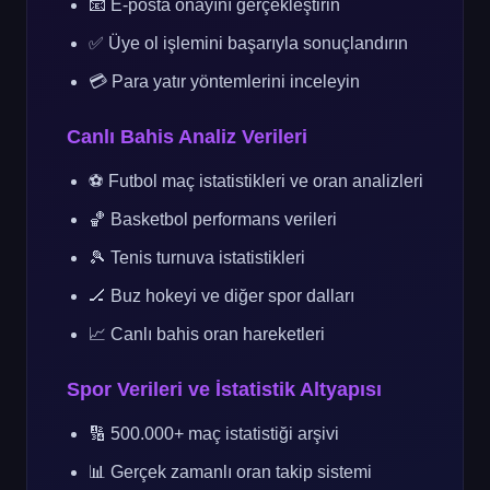
📧 E-posta onayını gerçekleştirin
✅ Üye ol işlemini başarıyla sonuçlandırın
💳 Para yatır yöntemlerini inceleyin
Canlı Bahis Analiz Verileri
⚽ Futbol maç istatistikleri ve oran analizleri
🏀 Basketbol performans verileri
🎾 Tenis turnuva istatistikleri
🏒 Buz hokeyi ve diğer spor dalları
📈 Canlı bahis oran hareketleri
Spor Verileri ve İstatistik Altyapısı
🔢 500.000+ maç istatistiği arşivi
📊 Gerçek zamanlı oran takip sistemi