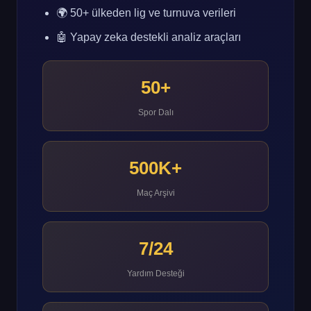
🌍 50+ ülkeden lig ve turnuva verileri
🤖 Yapay zeka destekli analiz araçları
50+
Spor Dalı
500K+
Maç Arşivi
7/24
Yardım Desteği