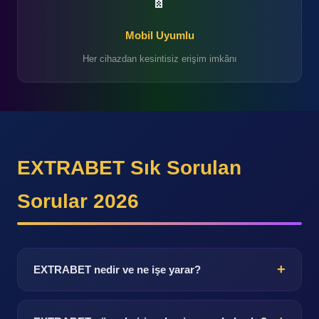
📱
Mobil Uyumlu
Her cihazdan kesintisiz erişim imkânı
EXTRABET Sık Sorulan
Sorular 2026
+
EXTRABET nedir ve ne işe yarar?
Kapsamlı bir spor analiz ve istatistik bilgi platformudur.
Kullanıcılara güncel rehber, spor verileri ve analiz araçları