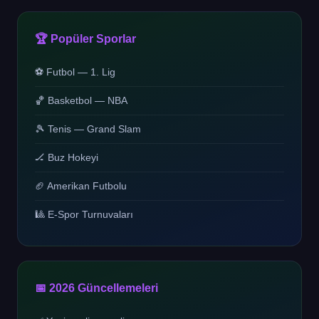
🏆 Popüler Sporlar
⚽ Futbol — 1. Lig
🏀 Basketbol — NBA
🎾 Tenis — Grand Slam
🏒 Buz Hokeyi
🏈 Amerikan Futbolu
🎱 E-Spor Turnuvaları
📅 2026 Güncellemeleri