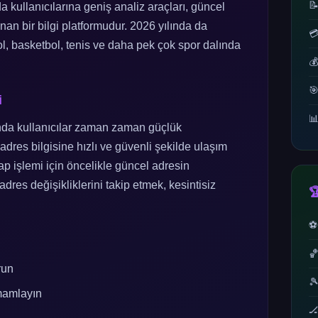
📝
kullanıcılarına geniş analiz araçları, güncel
 sunan bir bilgi platformudur. 2026 yılında da
💳
ol, basketbol, tenis ve daha pek çok spor dalında

🎯
i
📊
nda kullanıcılar zaman zaman güçlük
dres bilgisine hızlı ve güvenli şekilde ulaşım
yap işlemi için öncelikle güncel adresin
res değişikliklerini takip etmek, kesintisiz

⚽

run

mamlayın
