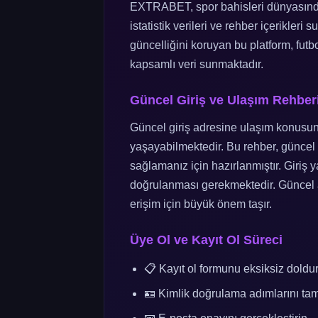
EXTRABET, spor bahisleri dünyasında 
istatistik verileri ve rehber içerikleri
güncelliğini koruyan bu platform, futb
kapsamlı veri sunmaktadır.
Güncel Giriş ve Ulaşım Rehber
Güncel giriş adresine ulaşım konusu
yaşayabilmektedir. Bu rehber, güncel a
sağlamanız için hazırlanmıştır. Giriş 
doğrulanması gerekmektedir. Güncel ad
erişim için büyük önem taşır.
Üye Ol ve Kayıt Ol Süreci
📋 Kayıt ol formunu eksiksiz doldu
🪪 Kimlik doğrulama adımlarını ta