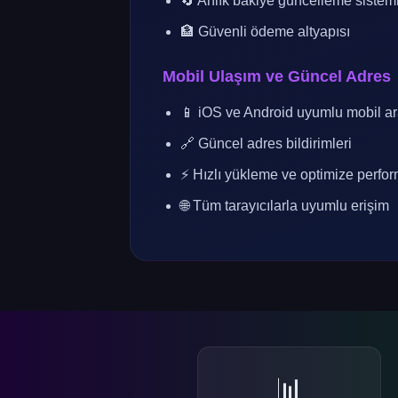
🔄 Anlık bakiye güncelleme sistem
🏦 Güvenli ödeme altyapısı
Mobil Ulaşım ve Güncel Adres
📱 iOS ve Android uyumlu mobil a
🔗 Güncel adres bildirimleri
⚡ Hızlı yükleme ve optimize perfo
🌐 Tüm tarayıcılarla uyumlu erişim
📊