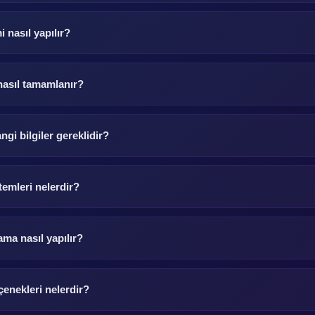
üzerinden hızlı ulaşım sağlayabilirsiniz. Güncel adres değişikliklerini 
 nasıl yapılır?
utonuna tıklayarak kullanıcı bilgilerinizle erişim sağlayabilirsiniz.
asıl tamamlanır?
rak kimlik doğrulama adımlarını tamamlamanız yeterlidir.
gi bilgiler gereklidir?
dresi ve iletişim bilgileriyle kayıt ol işlemi tamamlanır.
emleri nelerdir?
jital cüzdanlar dahil çeşitli para yatır seçenekleri mevcuttur.
a nasıl yapılır?
ize anlık olarak ulaşabilir, işlem geçmişinizi görüntüleyebilirsiniz.
enekleri nelerdir?