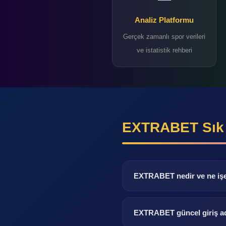
Analiz Platformu
Gerçek zamanlı spor verileri
ve istatistik rehberi
EXTRABET Sık 
EXTRABET nedir ve ne işe
Kapsamlı bir spor analiz ve istati
EXTRABET güncel giriş adr