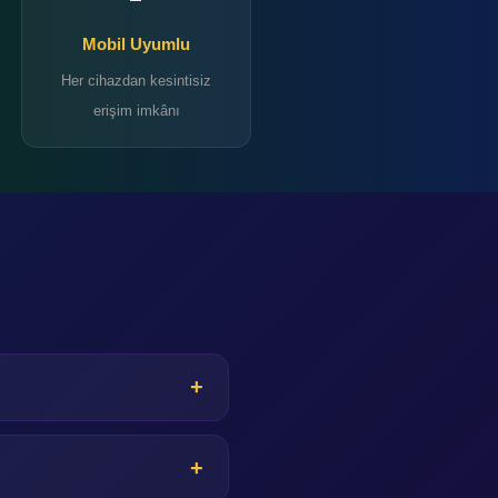
Mobil Uyumlu
Her cihazdan kesintisiz
erişim imkânı
+
z araçları sunar.
+