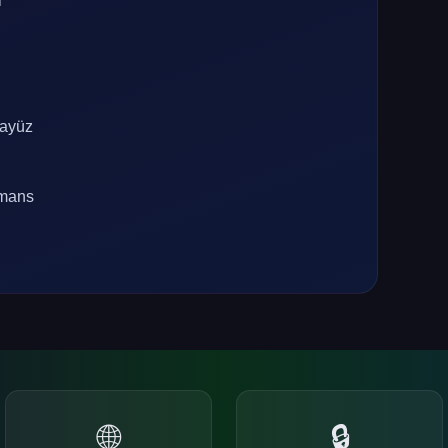
i
rayüz
rmans
🌐
🔒