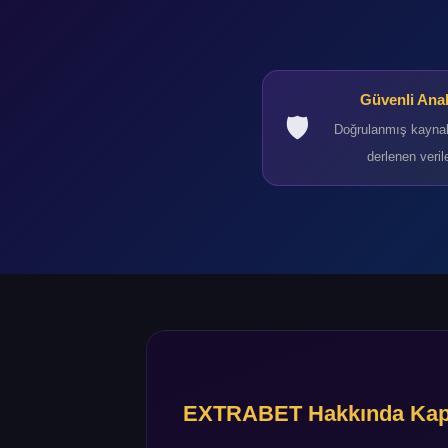
Güvenli Anal
🛡️
Doğrulanmış kayna
derlenen veril
EXTRABET Hakkında Kap