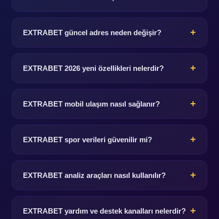
Canlı bahis bölümünde futbol, basketbol, tenis ve daha fazla
spor dalında anlık oran takibi yapılabilir.
+
EXTRABET güncel adres neden değişir?
Teknik altyapı güncellemeleri ve yasal düzenlemeler nedeniyle
güncel adres zaman zaman değişebilir.
+
EXTRABET 2026 yeni özellikleri nelerdir?
2026 itibarıyla gelişmiş analiz araçları, yapay zeka destekli
istatistik modülleri ve yenilenmiş arayüz sunulmaktadır.
+
EXTRABET mobil ulaşım nasıl sağlanır?
Mobil tarayıcı üzerinden güncel adrese girerek veya mobil
uygulama aracılığıyla kolayca ulaşım sağlanır.
+
EXTRABET spor verileri güvenilir mi?
Doğrulanmış resmi kaynaklardan derlenen spor verileri gerçek
zamanlı olarak güncellenmektedir.
+
EXTRABET analiz araçları nasıl kullanılır?
Analiz panelinden ilgilendiğiniz spor dalını seçerek maç
istatistiklerine ve oran karşılaştırmalarına erişebilirsiniz.
+
EXTRABET yardım ve destek kanalları nelerdir?