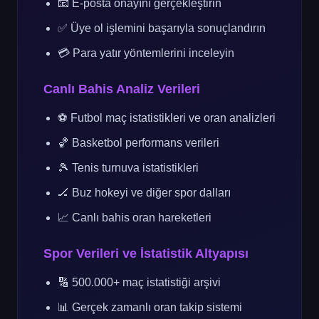
📧 E-posta onayını gerçekleştirin
✅ Üye ol işlemini başarıyla sonuçlandırın
💳 Para yatır yöntemlerini inceleyin
Canlı Bahis Analiz Verileri
⚽ Futbol maç istatistikleri ve oran analizleri
🏀 Basketbol performans verileri
🎾 Tenis turnuva istatistikleri
🏒 Buz hokeyi ve diğer spor dalları
📈 Canlı bahis oran hareketleri
Spor Verileri ve İstatistik Altyapısı
🔢 500.000+ maç istatistiği arşivi
📊 Gerçek zamanlı oran takip sistemi