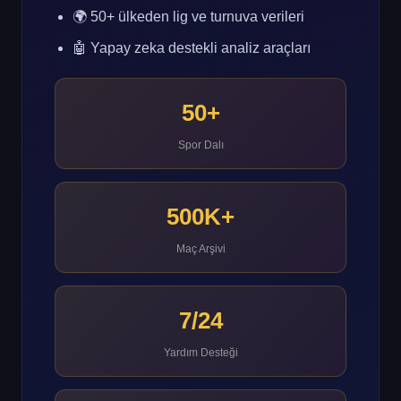
🌍 50+ ülkeden lig ve turnuva verileri
🤖 Yapay zeka destekli analiz araçları
50+
Spor Dalı
500K+
Maç Arşivi
7/24
Yardım Desteği