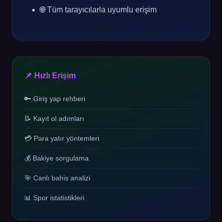
🌐 Tüm tarayıcılarla uyumlu erişim
📌 Hızlı Erişim
🔑 Giriş yap rehberi
📝 Kayıt ol adımları
💳 Para yatır yöntemleri
💰 Bakiye sorgulama
🎯 Canlı bahis analizi
📊 Spor istatistikleri