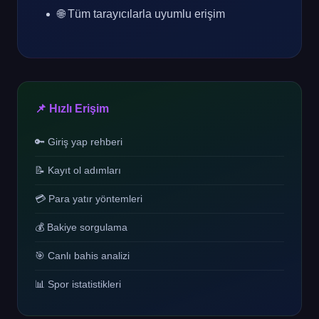
🌐 Tüm tarayıcılarla uyumlu erişim
📌 Hızlı Erişim
🔑 Giriş yap rehberi
📝 Kayıt ol adımları
💳 Para yatır yöntemleri
💰 Bakiye sorgulama
🎯 Canlı bahis analizi
📊 Spor istatistikleri