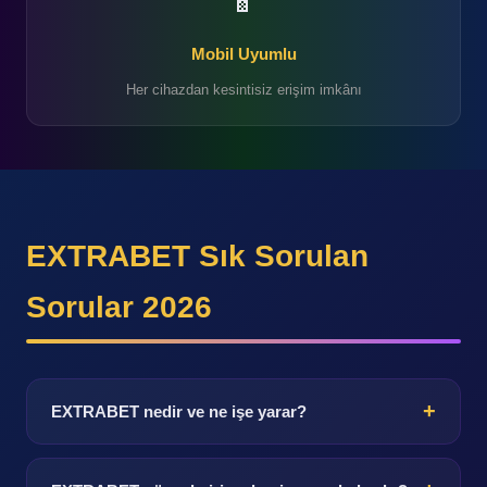
📱
Mobil Uyumlu
Her cihazdan kesintisiz erişim imkânı
EXTRABET Sık Sorulan
Sorular 2026
+
EXTRABET nedir ve ne işe yarar?
Kapsamlı bir spor analiz ve istatistik bilgi platformudur.
Kullanıcılara güncel rehber, spor verileri ve analiz araçları