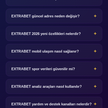
Canlı bahis bölümünde futbol, basketbol, tenis ve daha fazla
spor dalında anlık oran takibi yapılabilir.
+
EXTRABET güncel adres neden değişir?
Teknik altyapı güncellemeleri ve yasal düzenlemeler nedeniyle
güncel adres zaman zaman değişebilir.
+
EXTRABET 2026 yeni özellikleri nelerdir?
2026 itibarıyla gelişmiş analiz araçları, yapay zeka destekli
istatistik modülleri ve yenilenmiş arayüz sunulmaktadır.
+
EXTRABET mobil ulaşım nasıl sağlanır?
Mobil tarayıcı üzerinden güncel adrese girerek veya mobil
uygulama aracılığıyla kolayca ulaşım sağlanır.
+
EXTRABET spor verileri güvenilir mi?
Doğrulanmış resmi kaynaklardan derlenen spor verileri gerçek
zamanlı olarak güncellenmektedir.
+
EXTRABET analiz araçları nasıl kullanılır?
Analiz panelinden ilgilendiğiniz spor dalını seçerek maç
istatistiklerine ve oran karşılaştırmalarına erişebilirsiniz.
+
EXTRABET yardım ve destek kanalları nelerdir?