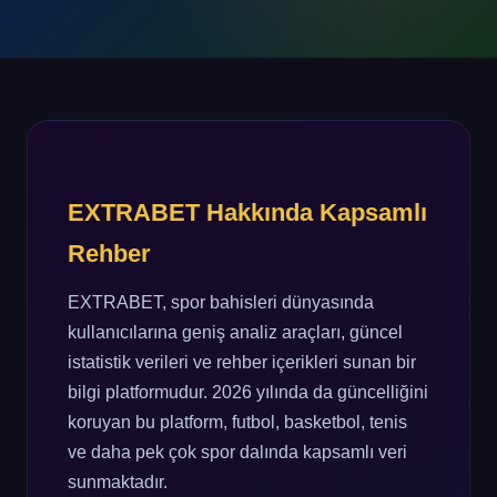
EXTRABET Hakkında Kapsamlı
Rehber
EXTRABET, spor bahisleri dünyasında
kullanıcılarına geniş analiz araçları, güncel
istatistik verileri ve rehber içerikleri sunan bir
bilgi platformudur. 2026 yılında da güncelliğini
koruyan bu platform, futbol, basketbol, tenis
ve daha pek çok spor dalında kapsamlı veri
sunmaktadır.