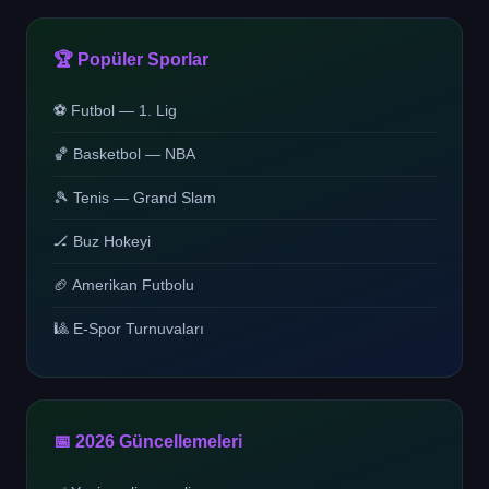
🏆 Popüler Sporlar
⚽ Futbol — 1. Lig
🏀 Basketbol — NBA
🎾 Tenis — Grand Slam
🏒 Buz Hokeyi
🏈 Amerikan Futbolu
🎱 E-Spor Turnuvaları
📅 2026 Güncellemeleri