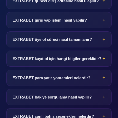
+
EXTRABET güncel giriş adresine nasıl ulaşılır?
sunar.
Güncel adrese bilgi platformumuz üzerinden hızlı ulaşım
sağlayabilirsiniz. Güncel adres değişikliklerini takip etmek için
+
EXTRABET giriş yap işlemi nasıl yapılır?
sayfamızı düzenli ziyaret edin.
Güncel adres üzerinden giriş yap butonuna tıklayarak kullanıcı
bilgilerinizle erişim sağlayabilirsiniz.
+
EXTRABET üye ol süreci nasıl tamamlanır?
Üye ol formunu eksiksiz doldurarak kimlik doğrulama
adımlarını tamamlamanız yeterlidir.
+
EXTRABET kayıt ol için hangi bilgiler gereklidir?
Geçerli kimlik bilgileri, e-posta adresi ve iletişim bilgileriyle kayıt
ol işlemi tamamlanır.
+
EXTRABET para yatır yöntemleri nelerdir?
Banka transferi, kredi kartı ve dijital cüzdanlar dahil çeşitli para
yatır seçenekleri mevcuttur.
+
EXTRABET bakiye sorgulama nasıl yapılır?
Hesap panelinden bakiye bilgilerinize anlık olarak ulaşabilir,
işlem geçmişinizi görüntüleyebilirsiniz.
+
EXTRABET canlı bahis seçenekleri nelerdir?