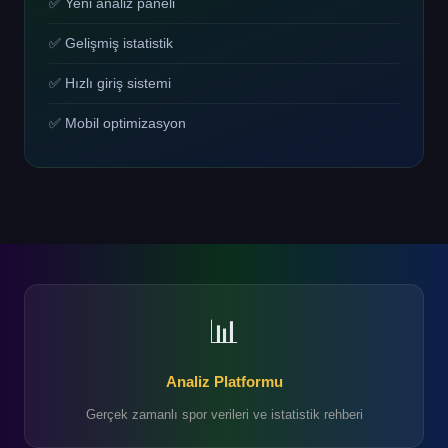
✅ Yeni analiz paneli
✅ Gelişmiş istatistik
✅ Hızlı giriş sistemi
✅ Mobil optimizasyon
📊
Analiz Platformu
Gerçek zamanlı spor verileri ve istatistik rehberi