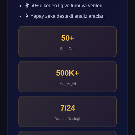
🌍 50+ ülkeden lig ve turnuva verileri
🤖 Yapay zeka destekli analiz araçları
50+
Spor Dalı
500K+
Maç Arşivi
7/24
Yardım Desteği