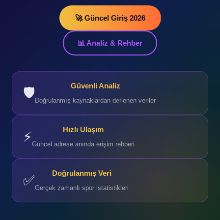
🚀 Güncel Giriş 2026
📊 Analiz & Rehber
Güvenli Analiz
🛡️
Doğrulanmış kaynaklardan derlenen veriler
Hızlı Ulaşım
⚡
Güncel adrese anında erişim rehberi
Doğrulanmış Veri
✅
Gerçek zamanlı spor istatistikleri