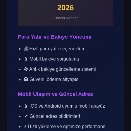
2026
Güncel Rehber
Para Yatır ve Bakiye Yönetimi
💰 Hızlı para yatır seçenekleri
📱 Mobil bakiye sorgulama
🔄 Anlık bakiye güncelleme sistemi
🏦 Güvenli ödeme altyapısı
Mobil Ulaşım ve Güncel Adres
📱 iOS ve Android uyumlu mobil arayüz
🔗 Güncel adres bildirimleri
⚡ Hızlı yükleme ve optimize performans