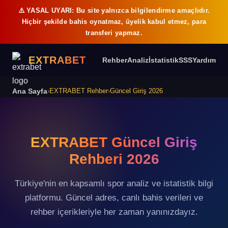
⚠️ YASAL UYARI: Bu site yalnızca bilgilendirme amaçlıdır.
Hiçbir şekilde bahis oynatmaz, üyelik kabul etmez, para
transferi yapmaz.
EXTRABET
Rehber
Analiz
İstatistik
SSS
Yardım
Ana Sayfa
›
EXTRABET Rehber
›
Güncel Giriş 2026
EXTRABET Güncel Giriş
Rehberi 2026
Türkiye'nin en kapsamlı spor analiz ve istatistik bilgi
platformu. Güncel adres, canlı bahis verileri ve
rehber içerikleriyle her zaman yanınızdayız.