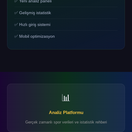
✅ Yeni analiz paneli
✅ Gelişmiş istatistik
✅ Hızlı giriş sistemi
✅ Mobil optimizasyon
📊
Analiz Platformu
Gerçek zamanlı spor verileri ve istatistik rehberi