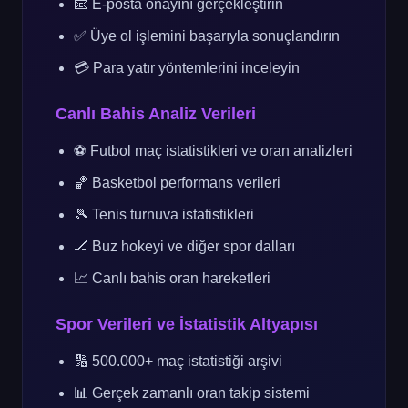
📧 E-posta onayını gerçekleştirin
✅ Üye ol işlemini başarıyla sonuçlandırın
💳 Para yatır yöntemlerini inceleyin
Canlı Bahis Analiz Verileri
⚽ Futbol maç istatistikleri ve oran analizleri
🏀 Basketbol performans verileri
🎾 Tenis turnuva istatistikleri
🏒 Buz hokeyi ve diğer spor dalları
📈 Canlı bahis oran hareketleri
Spor Verileri ve İstatistik Altyapısı
🔢 500.000+ maç istatistiği arşivi
📊 Gerçek zamanlı oran takip sistemi