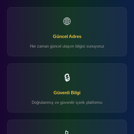
🌐
Güncel Adres
Her zaman güncel ulaşım bilgisi sunuyoruz
🔒
Güvenli Bilgi
Doğrulanmış ve güvenilir içerik platformu