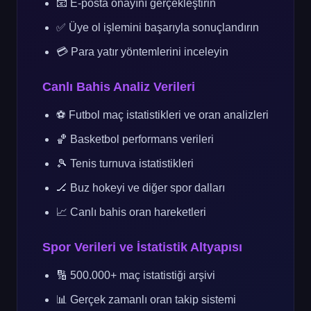
📧 E-posta onayını gerçekleştirin
✅ Üye ol işlemini başarıyla sonuçlandırın
💳 Para yatır yöntemlerini inceleyin
Canlı Bahis Analiz Verileri
⚽ Futbol maç istatistikleri ve oran analizleri
🏀 Basketbol performans verileri
🎾 Tenis turnuva istatistikleri
🏒 Buz hokeyi ve diğer spor dalları
📈 Canlı bahis oran hareketleri
Spor Verileri ve İstatistik Altyapısı
🔢 500.000+ maç istatistiği arşivi
📊 Gerçek zamanlı oran takip sistemi