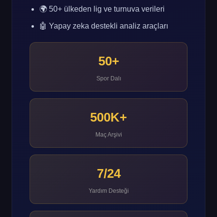
🌍 50+ ülkeden lig ve turnuva verileri
🤖 Yapay zeka destekli analiz araçları
50+
Spor Dalı
500K+
Maç Arşivi
7/24
Yardım Desteği