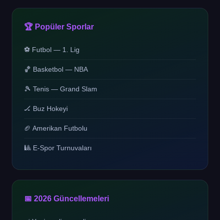
🏆 Popüler Sporlar
⚽ Futbol — 1. Lig
🏀 Basketbol — NBA
🎾 Tenis — Grand Slam
🏒 Buz Hokeyi
🏈 Amerikan Futbolu
🎱 E-Spor Turnuvaları
📅 2026 Güncellemeleri