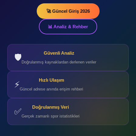
🚀 Güncel Giriş 2026
📊 Analiz & Rehber
Güvenli Analiz
🛡️
Doğrulanmış kaynaklardan derlenen veriler
Hızlı Ulaşım
⚡
Güncel adrese anında erişim rehberi
Doğrulanmış Veri
✅
Gerçek zamanlı spor istatistikleri