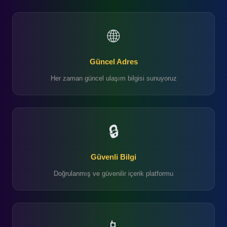
🌐
Güncel Adres
Her zaman güncel ulaşım bilgisi sunuyoruz
🔒
Güvenli Bilgi
Doğrulanmış ve güvenilir içerik platformu