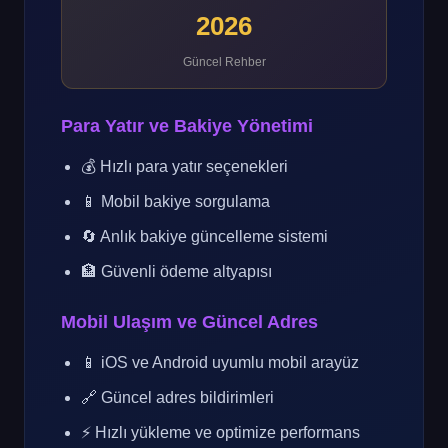
2026
Güncel Rehber
Para Yatır ve Bakiye Yönetimi
💰 Hızlı para yatır seçenekleri
📱 Mobil bakiye sorgulama
🔄 Anlık bakiye güncelleme sistemi
🏦 Güvenli ödeme altyapısı
Mobil Ulaşım ve Güncel Adres
📱 iOS ve Android uyumlu mobil arayüz
🔗 Güncel adres bildirimleri
⚡ Hızlı yükleme ve optimize performans