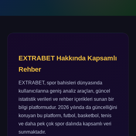
EXTRABET Hakkında Kapsamlı
Rehber
EXTRABET, spor bahisleri dünyasında
kullanıcılarına geniş analiz araçları, güncel
istatistik verileri ve rehber içerikleri sunan bir
bilgi platformudur. 2026 yılında da güncelliğini
koruyan bu platform, futbol, basketbol, tenis
ve daha pek çok spor dalında kapsamlı veri
sunmaktadır.