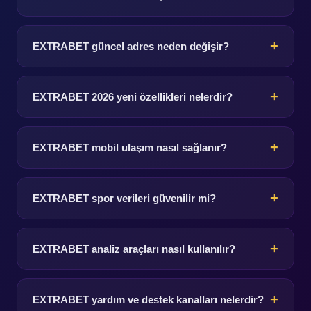
Canlı bahis bölümünde futbol, basketbol, tenis ve daha fazla
spor dalında anlık oran takibi yapılabilir.
+
EXTRABET güncel adres neden değişir?
Teknik altyapı güncellemeleri ve yasal düzenlemeler nedeniyle
güncel adres zaman zaman değişebilir.
+
EXTRABET 2026 yeni özellikleri nelerdir?
2026 itibarıyla gelişmiş analiz araçları, yapay zeka destekli
istatistik modülleri ve yenilenmiş arayüz sunulmaktadır.
+
EXTRABET mobil ulaşım nasıl sağlanır?
Mobil tarayıcı üzerinden güncel adrese girerek veya mobil
uygulama aracılığıyla kolayca ulaşım sağlanır.
+
EXTRABET spor verileri güvenilir mi?
Doğrulanmış resmi kaynaklardan derlenen spor verileri gerçek
zamanlı olarak güncellenmektedir.
+
EXTRABET analiz araçları nasıl kullanılır?
Analiz panelinden ilgilendiğiniz spor dalını seçerek maç
istatistiklerine ve oran karşılaştırmalarına erişebilirsiniz.
+
EXTRABET yardım ve destek kanalları nelerdir?