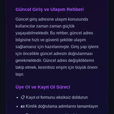
Güncel Giriş ve Ulaşım Rehberi
Güncel giriş adresine ulaşım konusunda
kullanıcılar zaman zaman güçlük
yaşayabilmektedir. Bu rehber, güncel adres
bilgisine hızlı ve güvenli şekilde ulaşım
sağlamanız için hazırlanmıştır. Giriş yap işlemi
için öncelikle güncel adresin doğrulanması
gerekmektedir. Güncel adres değişikliklerini
takip etmek, kesintisiz erişim için büyük önem
taşır.
Üye Ol ve Kayıt Ol Süreci
📋 Kayıt ol formunu eksiksiz doldurun
🪪 Kimlik doğrulama adımlarını tamamlayın