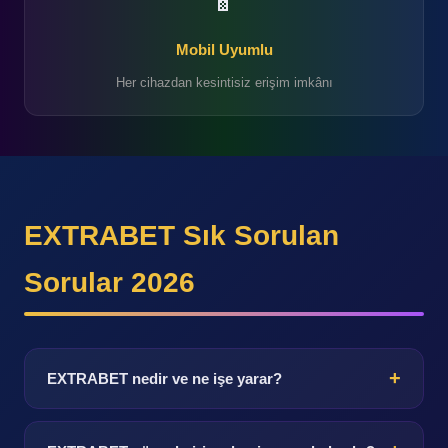
📱
Mobil Uyumlu
Her cihazdan kesintisiz erişim imkânı
EXTRABET Sık Sorulan
Sorular 2026
+
EXTRABET nedir ve ne işe yarar?
Kapsamlı bir spor analiz ve istatistik bilgi platformudur.
Kullanıcılara güncel rehber, spor verileri ve analiz araçları