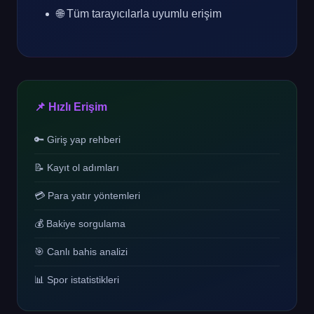
🌐 Tüm tarayıcılarla uyumlu erişim
📌 Hızlı Erişim
🔑 Giriş yap rehberi
📝 Kayıt ol adımları
💳 Para yatır yöntemleri
💰 Bakiye sorgulama
🎯 Canlı bahis analizi
📊 Spor istatistikleri