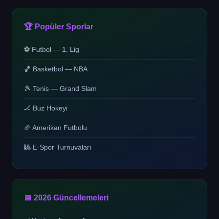
🏆 Popüler Sporlar
⚽ Futbol — 1. Lig
🏀 Basketbol — NBA
🎾 Tenis — Grand Slam
🏒 Buz Hokeyi
🏈 Amerikan Futbolu
🎱 E-Spor Turnuvaları
📅 2026 Güncellemeleri