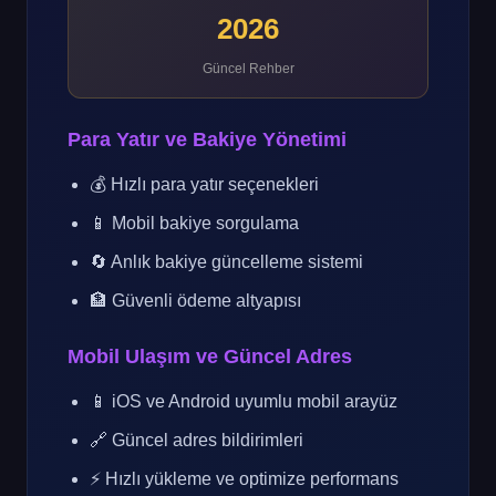
2026
Güncel Rehber
Para Yatır ve Bakiye Yönetimi
💰 Hızlı para yatır seçenekleri
📱 Mobil bakiye sorgulama
🔄 Anlık bakiye güncelleme sistemi
🏦 Güvenli ödeme altyapısı
Mobil Ulaşım ve Güncel Adres
📱 iOS ve Android uyumlu mobil arayüz
🔗 Güncel adres bildirimleri
⚡ Hızlı yükleme ve optimize performans