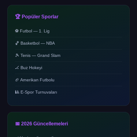
🏆 Popüler Sporlar
⚽ Futbol — 1. Lig
🏀 Basketbol — NBA
🎾 Tenis — Grand Slam
🏒 Buz Hokeyi
🏈 Amerikan Futbolu
🎱 E-Spor Turnuvaları
📅 2026 Güncellemeleri