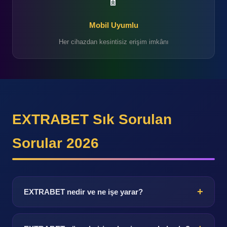
📱
Mobil Uyumlu
Her cihazdan kesintisiz erişim imkânı
EXTRABET Sık Sorulan
Sorular 2026
+
EXTRABET nedir ve ne işe yarar?
Kapsamlı bir spor analiz ve istatistik bilgi platformudur.
Kullanıcılara güncel rehber, spor verileri ve analiz araçları