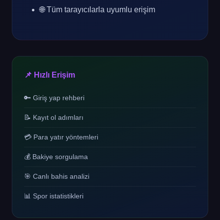
🌐 Tüm tarayıcılarla uyumlu erişim
📌 Hızlı Erişim
🔑 Giriş yap rehberi
📝 Kayıt ol adımları
💳 Para yatır yöntemleri
💰 Bakiye sorgulama
🎯 Canlı bahis analizi
📊 Spor istatistikleri