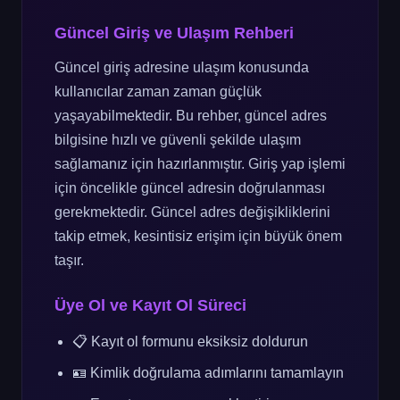
Güncel Giriş ve Ulaşım Rehberi
Güncel giriş adresine ulaşım konusunda
kullanıcılar zaman zaman güçlük
yaşayabilmektedir. Bu rehber, güncel adres
bilgisine hızlı ve güvenli şekilde ulaşım
sağlamanız için hazırlanmıştır. Giriş yap işlemi
için öncelikle güncel adresin doğrulanması
gerekmektedir. Güncel adres değişikliklerini
takip etmek, kesintisiz erişim için büyük önem
taşır.
Üye Ol ve Kayıt Ol Süreci
📋 Kayıt ol formunu eksiksiz doldurun
🪪 Kimlik doğrulama adımlarını tamamlayın