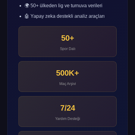
🌍 50+ ülkeden lig ve turnuva verileri
🤖 Yapay zeka destekli analiz araçları
50+
Spor Dalı
500K+
Maç Arşivi
7/24
Yardım Desteği