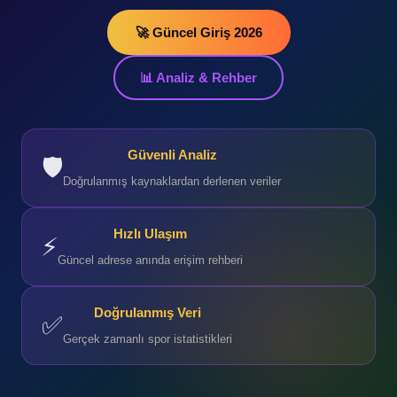
🚀 Güncel Giriş 2026
📊 Analiz & Rehber
Güvenli Analiz
🛡️
Doğrulanmış kaynaklardan derlenen veriler
Hızlı Ulaşım
⚡
Güncel adrese anında erişim rehberi
Doğrulanmış Veri
✅
Gerçek zamanlı spor istatistikleri