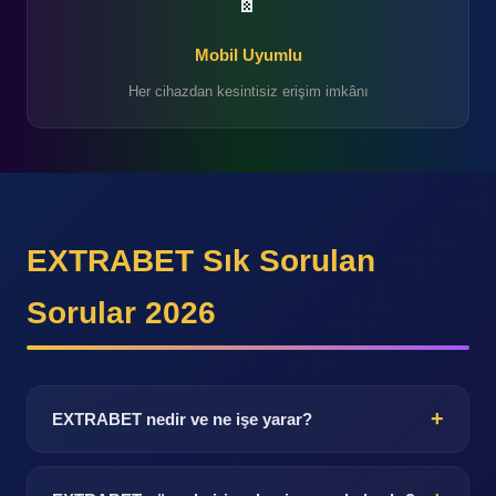
📱
Mobil Uyumlu
Her cihazdan kesintisiz erişim imkânı
EXTRABET Sık Sorulan
Sorular 2026
+
EXTRABET nedir ve ne işe yarar?
Kapsamlı bir spor analiz ve istatistik bilgi platformudur.
Kullanıcılara güncel rehber, spor verileri ve analiz araçları