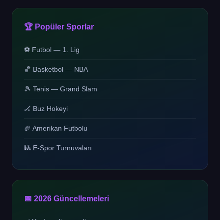
🏆 Popüler Sporlar
⚽ Futbol — 1. Lig
🏀 Basketbol — NBA
🎾 Tenis — Grand Slam
🏒 Buz Hokeyi
🏈 Amerikan Futbolu
🎱 E-Spor Turnuvaları
📅 2026 Güncellemeleri