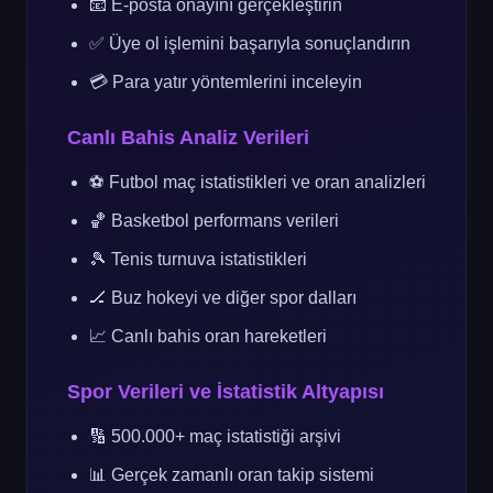
📧 E-posta onayını gerçekleştirin
✅ Üye ol işlemini başarıyla sonuçlandırın
💳 Para yatır yöntemlerini inceleyin
Canlı Bahis Analiz Verileri
⚽ Futbol maç istatistikleri ve oran analizleri
🏀 Basketbol performans verileri
🎾 Tenis turnuva istatistikleri
🏒 Buz hokeyi ve diğer spor dalları
📈 Canlı bahis oran hareketleri
Spor Verileri ve İstatistik Altyapısı
🔢 500.000+ maç istatistiği arşivi
📊 Gerçek zamanlı oran takip sistemi